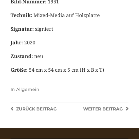
Bild-Nummer:
1961
Technik:
Mixed-Media auf Holzplatte
Signatur:
signiert
Jahr:
2020
Zustand:
neu
Größe:
54 cm x 54 cm x 5 cm (H x B x T)
In
Allgemein
ZURÜCK
BEITRAG
WEITER
BEITRAG