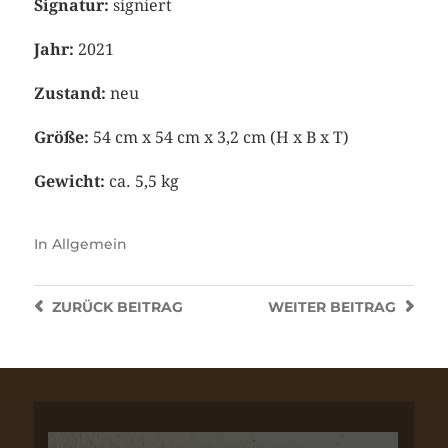
Signatur:
signiert
Jahr:
2021
Zustand:
neu
Größe:
54 cm x 54 cm x 3,2 cm (H x B x T)
Gewicht:
ca. 5,5 kg
In
Allgemein
ZURÜCK
BEITRAG
WEITER
BEITRAG